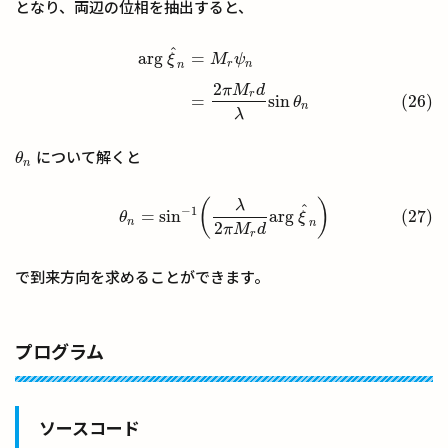
となり、両辺の位相を抽出すると、
^
arg
ξ
^
n
=
M
r
ψ
n
(26)
=
2
π
M
r
d
λ
sin
θ
n
arg
=
ξ
M
ψ
r
n
n
2
π
M
d
r
=
sin
(26)
θ
n
λ
について解くと
θ
n
θ
n
(27)
θ
n
=
sin
−
1
(
λ
2
π
M
r
d
arg
ξ
^
n
)
(
)
λ
^
−
1
=
sin
arg
(27)
θ
ξ
n
n
2
π
M
d
r
で到来方向を求めることができます。
プログラム
ソースコード