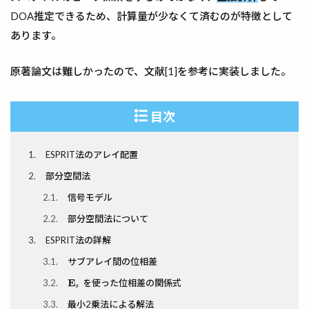
DOA推定できるため、計算量が少なくて済むのが特徴として
あります。
原著論文は難しかったので、文献[1]を参考に実装しました。
目次
1
ESPRIT法のアレイ配置
2
部分空間法
2.1
信号モデル
2.2
部分空間法について
3
ESPRIT法の詳解
3.1
サブアレイ間の位相差
E
3.2
を使った位相差の関係式
E
s
s
3.3
最小2乗法による解法