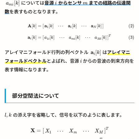
[
]
については
音源
からセンサ
までの経路の伝達関
a
m
i
[
k
]
i
m
a
k
i
m
m
i
数
を表すものとなります。
A
a
a
a
[
]
=
[
]
(2)
[
]
⋯
[
]
⋯
[
]
k
k
k
k
(2)
A
[
k
]
=
[
a
1
[
k
]
⋯
a
i
[
k
]
⋯
a
N
[
k
]
]
(3)
a
i
[
k
]
=
[
a
1
i
[
k
]
⋯
a
m
i
[
k
]
⋯
a
M
i
[
k
]
]
T
1
i
N
T
a
[
]
=
[
]
(3)
[
]
⋯
[
]
⋯
[
]
k
a
k
a
k
a
k
1
i
i
m
i
M
i
a
[
]
アレイマニフォールド行列の列ベクトル
は
アレイマニ
a
i
[
k
]
k
i
フォールドベクトル
とよばれ、音源
からの音波の到来方向を
i
i
表す情報になります。
部分空間法について
,
の添え字を省略して、信号を以下のように表します。
l
,
k
l
k
T
X
=
[
]
⋯
⋯
X
=
[
X
1
⋯
X
m
⋯
X
M
]
T
(4)
S
=
[
S
1
⋯
S
i
⋯
S
N
]
T
N
=
[
N
1
⋯
N
i
⋯
N
M
]
T
X
X
X
1
m
M