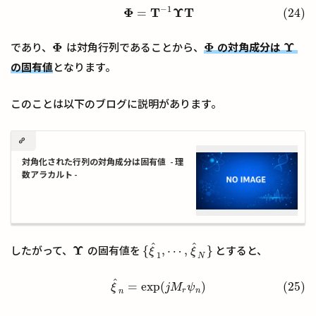
−
1
Φ
T
Υ
T
=
(24)
(24)
Φ
=
T
−
1
Υ
T
Φ
Φ
Υ
であり、
は対角行列であることから、
の対角成分は
Φ
Φ
Υ
の固有値
となります。
このことは以下のブログに説明があります。
対角化された行列の対角成分は固有値 - 理
数アラカルト -
^
^
Υ
{
,
⋯
,
}
したがって、
の固有値を
とすると、
Υ
ξ
ξ
{
ξ
^
1
,
⋯
,
ξ
^
N
}
1
N
^
(25)
ξ
^
n
=
exp
(
j
M
r
ψ
n
)
=
exp
(
)
(25)
ξ
j
M
ψ
r
n
n