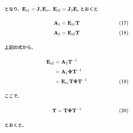
E
J
E
E
J
E
=
=
となり、
、
とおくと
E
s
1
=
J
1
E
s
E
s
2
=
J
2
E
s
1
1
2
2
s
s
s
s
A
E
T
=
(17)
(17)
A
1
=
E
s
1
T
(18)
A
2
=
E
s
2
T
1
1
s
A
E
T
=
(18)
2
2
s
上記の式から、
−
1
E
A
T
=
E
s
2
=
A
2
T
−
1
=
A
1
Φ
T
−
1
(19)
=
E
s
1
T
Φ
T
−
1
2
2
s
−
1
A
Φ
T
=
1
−
1
E
T
Φ
T
=
(19)
1
s
ここで、
−
1
Υ
T
Φ
T
=
(20)
(20)
Υ
=
T
Φ
T
−
1
とおくと、