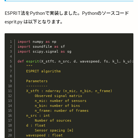
ESPRIT法をPythonで実装しました。Pythonのソースコード
esprit.py は以下となります。
import
 numpy 
as
import
 soundfile 
as
Copy
import
 scipy
.
signal 
as
 sg

def
esprit
(
X_stft
,
 n_src
,
 d
,
 wavespeed
,
 fs
,
 k_l
,
 k_u
)
:
"""

    ESPRIT algorithm

    Parameters

    ----------

    X_stft : ndarray (n_mic, n_bin, n_frame)

        Observed signal matrix

        n_mic: number of sensors

        n_bin: number of bins

        n_frame: number of frames

    n_src : int

        Number of sources

    d : float

        Sensor spacing [m]

    wavespeed : float
