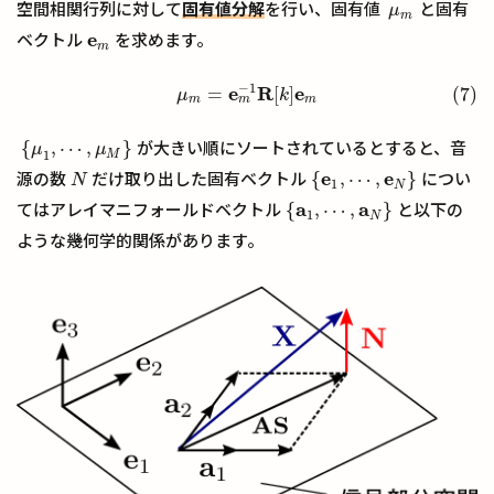
空間相関行列に対して
固有値分解
を行い、固有値
と固有
μ
m
μ
m
e
ベクトル
を求めます。
e
m
m
−
1
e
R
e
=
[
]
(7)
(7)
μ
m
=
e
m
−
1
R
[
k
]
e
m
μ
k
m
m
m
{
,
⋯
,
}
が大きい順にソートされているとすると、音
μ
μ
{
μ
1
,
⋯
,
μ
M
}
1
M
e
e
{
,
⋯
,
}
源の数
だけ取り出した固有ベクトル
につい
N
N
{
e
1
,
⋯
,
e
N
}
1
N
a
a
{
,
⋯
,
}
てはアレイマニフォールドベクトル
と以下の
{
a
1
,
⋯
,
a
N
}
1
N
ような幾何学的関係があります。