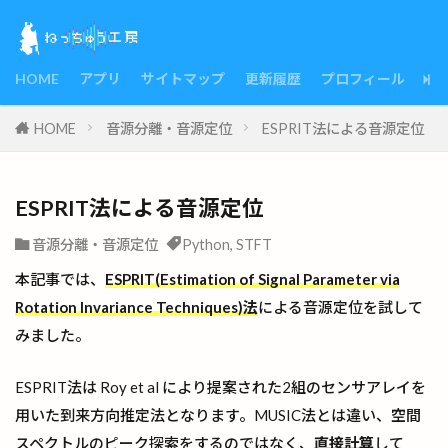
HOME
アプリ
サイトマップ
更新履歴
プロフィール
HOME
音源分離・音源定位
ESPRIT法による音源定位
ESPRIT法による音源定位
音源分離・音源定位
Python
,
STFT
本記事では、
ESPRIT(Estimation of Signal Parameter via
Rotation Invariance Techniques)法
による音源定位を試して
みました。
ESPRIT法は Roy et al により提案された2組のセンサアレイを
用いた到来方向推定法となります。MUSIC法とは違い、空間
スペクトルのピーク探索をするのではなく、
直接計算
して