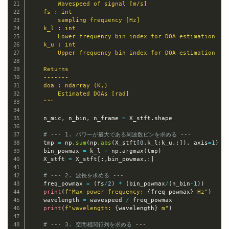
        Wavespeed of signal [m/s]

    fs : int

        sampling frequency [Hz]

    k_l : int

        Lower frequency bin index for DOA estimation

    k_u : int

        Upper frequency bin index for DOA estimation

    Returns

    -------

    doa : ndarray (K,)

        Estimated DOAs [rad]

    """
    n_mic
,
 n_bin
,
 n_frame 
=
 X_stft
.
shape

# --- 1. パワーが最大である周波数ビンを求める ---
    tmp 
=
 np
.
sum
(
np
.
abs
(
X_stft
[
0
,
k_l
:
k_u
,
:
]
)
,
 axis
=
1
)
    bin_powmax 
=
 k_l 
+
 np
.
argmax
(
tmp
)
    X_stft 
=
 X_stft
[
:
,
bin_powmax
,
:
]
# --- 2. 波長を求める ---
    freq_powmax 
=
(
fs
/
2
)
*
(
bin_powmax
/
(
n_bin
-
1
)
)
print
(
f"Max power frequency: 
{
freq_powmax
}
 Hz"
)
    wavelength 
=
 wavespeed 
/
 freq_powmax

print
(
f"wavelength: 
{
wavelength
}
 m"
)
# --- 3. 空間相関行列を求める ---