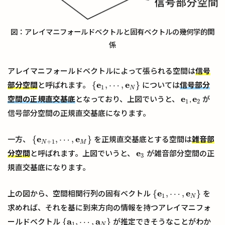
図：アレイマニフォールドベクトルと固有ベクトルの幾何学的関
係
アレイマニフォールドベクトルによって張られる空間は
信号
e
e
{
,
⋯
,
}
部分空間
と呼ばれます。
については
信号部分
{
e
1
,
⋯
,
e
N
}
1
N
e
e
空間の正規直交基底
となっており、上図でいうと、
,
が
e
1
e
2
1
2
信号部分空間の正規直交基底になります。
e
e
{
,
⋯
,
}
一方、
を正規直交基底とする空間は
雑音部
{
e
N
+
1
,
⋯
,
e
M
}
+
1
N
M
e
分空間
と呼ばれます。上図でいうと、
が雑音部分空間の正
e
3
3
規直交基底になります。
e
e
{
,
⋯
,
}
上の図から、空間相関行列の固有ベクトル
を
{
e
1
,
⋯
,
e
N
}
1
N
求めれば、それを基に到来方向の情報を持つアレイマニフォ
a
a
{
,
⋯
,
}
ールドベクトル
が推定できそうなことがわか
{
a
1
,
⋯
,
a
N
}
1
N