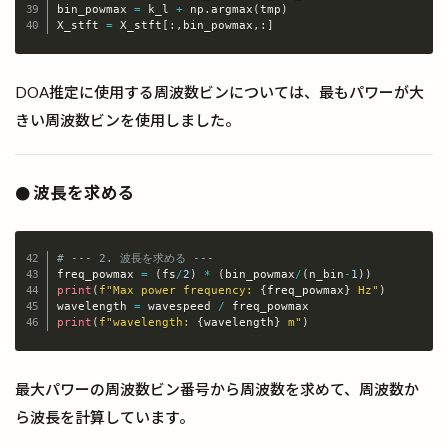
bin_powmax 
=
 k_l 
+
 np
.
argmax
(
tmp
)
X_stft 
=
 X_stft
[
:
,
bin_powmax
,
:
]
DOA推定に使用する周波数ビンについては、最もパワーが大
きい周波数ビンを使用しました。
波長を求める
●
# --- 2. 波長を求める ---
freq_powmax 
=
(
fs
/
2
)
*
(
bin_powmax
/
(
n_bin
-
1
)
)
Copy
print
(
f"Max power frequency: 
{
freq_powmax
}
 Hz"
)
wavelength 
=
 wavespeed 
/
print
(
f"wavelength: 
{
wavelength
}
 m"
)
最大パワーの周波数ビン番号から周波数を求めて、周波数か
ら波長を計算しています。