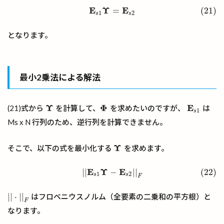
E
Υ
E
=
(21)
(21)
E
s
1
Υ
=
E
s
2
1
2
s
s
となります。
最小2乗法による解法
Υ
Φ
E
(21)式から
を計算して、
を求めたいのですが、
は
Υ
Φ
E
s
1
1
s
Ms x N 行列のため、逆行列を計算できません。
Υ
そこで、以下の式を最小化する
を求めます。
Υ
E
Υ
E
|
|
−
|
|
(22)
(22)
|
|
E
s
1
Υ
−
E
s
2
|
|
F
1
2
s
s
F
|
|
⋅
|
|
はフロベニウスノルム（全要素の二乗和の平方根）と
|
|
⋅
|
|
F
F
なります。