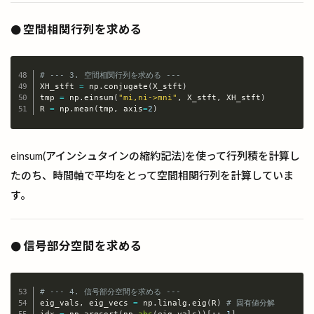
空間相関行列を求める
●
# --- 3. 空間相関行列を求める ---
XH_stft 
=
 np
.
conjugate
(
X_stft
)
Copy
tmp 
=
 np
.
einsum
(
"mi,ni->mni"
,
 X_stft
,
 XH_stft
)
R 
=
 np
.
mean
(
tmp
,
 axis
=
2
)
einsum(アインシュタインの縮約記法)を使って行列積を計算し
たのち、時間軸で平均をとって空間相関行列を計算していま
す。
信号部分空間を求める
●
# --- 4. 信号部分空間を求める ---
eig_vals
,
 eig_vecs 
=
 np
.
linalg
.
eig
(
R
)
# 固有値分解
Copy