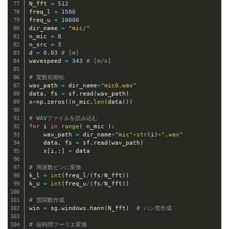
N_fft 
=
512
freq_l 
=
1500
freq_u 
=
10000
dir_name 
=
"mic/"
n_mic 
=
8
n_src 
=
3
d 
=
0.03
# [m]
wavespeed 
=
343
# [m/s]
# 変数初期化
wav_path 
=
 dir_name
+
"mic0.wav"
data
,
 fs 
=
 sf
.
read
(
wav_path
)
x
=
np
.
zeros
(
(
n_mic
,
len
(
data
)
)
)
# WAVファイルを読み込む
for
 i 
in
range
(
 n_mic 
)
:
    wav_path 
=
 dir_name
+
"mic"
+
str
(
i
)
+
".wav"
    data
,
 fs 
=
 sf
.
read
(
wav_path
)
    x
[
i
,
:
]
=
 data

# 周波数ビンに変換
k_l 
=
int
(
freq_l
/
(
fs
/
N_fft
)
)
k_u 
=
int
(
freq_u
/
(
fs
/
N_fft
)
)
# 窓関数作成
win 
=
 sg
.
windows
.
hann
(
N_fft
)
# ハン窓作成
# 短時間フーリエ変換