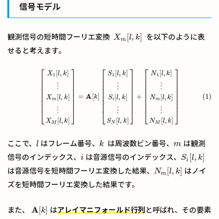
信号モデル
[
,
]
観測信号の短時間フーリエ変換
を以下のように表
X
m
[
l
,
k
]
X
l
k
m
せると考えます。
⎡
⎤
⎡
⎤
⎡
⎤
[
,
]
[
,
]
[
,
]
(1)
[
X
1
[
l
,
k
]
⋮
X
m
[
l
,
k
]
⋮
X
M
[
l
,
k
]
]
=
A
[
k
]
[
S
1
[
l
,
k
]
⋮
S
i
[
l
,
k
]
⋮
S
N
[
l
,
k
]
]
+
[
N
1
[
l
,
k
]
⋮
N
m
[
l
,
k
]
⋮
X
l
k
S
l
k
N
l
k
1
1
1
⎢
⎥
⎢
⎥
⎢
⎥
⎢
⎥
⎢
⎥
⎢
⎥
⎢
⎥
⎢
⎥
⎢
⎥
⋮
⋮
⋮
⎢
⎥
⎢
⎥
⎢
⎥
⎢
⎥
⎢
⎥
⎢
⎥
A
=
[
]
+
(1)
⎢
⎥
⎢
⎥
⎢
⎥
[
,
]
[
,
]
[
,
]
k
X
l
k
S
l
k
N
l
k
⎢
⎥
⎢
⎥
⎢
⎥
m
i
m
⎢
⎥
⎢
⎥
⎢
⎥
⋮
⋮
⋮
⎣
⎦
⎣
⎦
⎣
⎦
[
,
]
[
,
]
[
,
]
X
l
k
S
l
k
N
l
k
M
N
M
ここで、
はフレーム番号、
は周波数ビン番号、
は観測
l
k
m
l
k
m
[
,
]
信号のインデックス、
は音源信号のインデックス、
i
S
i
[
l
,
k
]
i
S
l
k
i
[
,
]
は音源信号を短時間フーリエ変換した結果、
はノイ
N
m
[
l
,
k
]
N
l
k
m
ズを短時間フーリエ変換した結果です。
A
[
]
また、
は
アレイマニフォールド行列
と呼ばれ、その要素
A
[
k
]
k