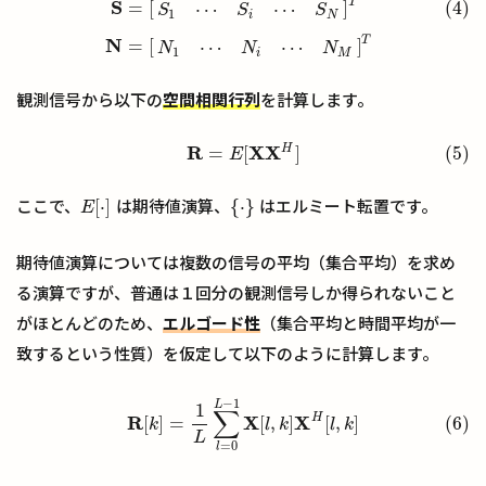
T
S
=
[
]
(4)
⋯
⋯
S
S
S
1
i
N
T
N
=
[
]
⋯
⋯
N
N
N
1
i
M
観測信号から以下の
空間相関行列
を計算します。
R
X
X
H
=
[
]
(5)
(5)
R
=
E
[
X
X
H
]
E
[
⋅
]
{
⋅
}
ここで、
は期待値演算、
はエルミート転置です。
E
[
⋅
]
{
⋅
}
E
期待値演算については複数の信号の平均（集合平均）を求め
る演算ですが、普通は１回分の観測信号しか得られないこと
がほとんどのため、
エルゴード性
（集合平均と時間平均が一
致するという性質）を仮定して以下のように計算します。
−
1
L
(6)
R
[
k
]
=
1
L
∑
l
=
0
L
−
1
X
[
l
,
k
]
X
H
[
l
,
k
]
1
∑
R
X
X
H
[
]
=
[
,
]
[
,
]
(6)
k
l
k
l
k
L
=
0
l