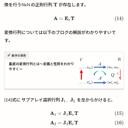
T
換を行うNxN の正則行列
が存在します。
T
A
E
T
=
(14)
(14)
A
=
E
s
T
s
変換行列については以下のブログの解説がわかりやすいで
す。
数学の景色
基底の変換行列とは～定義と性質をわかり
やすく～
J
J
(14)式に サブアレイ選択行列
を左からかけると、
、
J
1
、
J
2
1
2
A
J
E
T
=
(15)
(15)
A
1
=
J
1
E
s
T
(16)
A
2
=
J
2
E
s
T
1
1
s
A
J
E
T
=
(16)
2
2
s