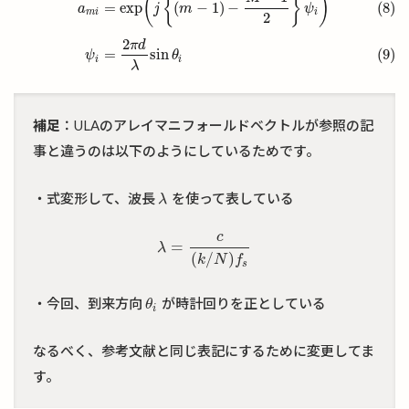
(
{
}
)
=
exp
(
−
1
)
−
(8)
a
j
m
ψ
m
i
i
2
2
π
d
=
sin
(9)
ψ
θ
i
i
λ
補足
：ULAのアレイマニフォールドベクトルが参照の記
事と違うのは以下のようにしているためです。
・式変形して、波長
を使って表している
λ
λ
c
=
λ
=
c
(
k
/
N
)
f
s
λ
(
/
)
k
N
f
s
・今回、到来方向
が時計回りを正としている
θ
i
θ
i
なるべく、参考文献と同じ表記にするために変更してま
す。