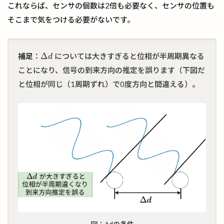
これならば、センサの個数は2倍も必要なく、センサの位置も
そこまで気をつける必要がないです。
Δ
補足
：
については大きすぎると位相が半周期異なる
Δ
d
d
ことになり、信号の到来方向の推定を誤ります（下図だ
と位相が同じ（1周期ずれ）で0度方向と間違える）。