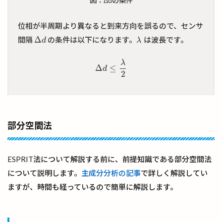
図：Δdの条件
位相が半周期より異なると到来方向を誤るので、センサ
Δ
間隔
の条件は以下になります。
は波長です。
Δ
d
λ
d
λ
λ
Δ
≤
d
Δ
d
≤
λ
2
2
部分空間法
ESPRIT法について解説する前に、前提知識である部分空間法
について説明します。
主成分分析の記事
で詳しく解説してい
ますが、時間も経っているので簡単に解説します。