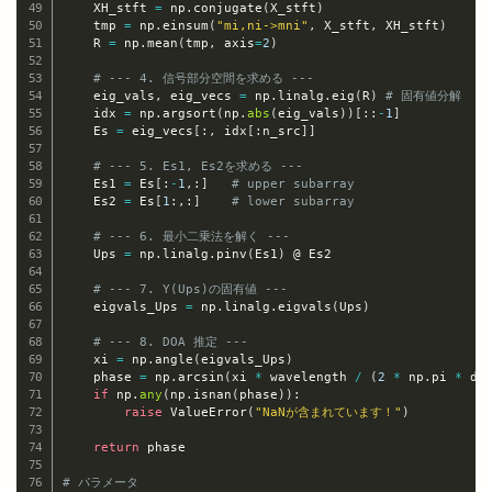
    XH_stft 
=
 np
.
conjugate
(
X_stft
)
    tmp 
=
 np
.
einsum
(
"mi,ni->mni"
,
 X_stft
,
 XH_stft
)
    R 
=
 np
.
mean
(
tmp
,
 axis
=
2
)
# --- 4. 信号部分空間を求める ---
    eig_vals
,
 eig_vecs 
=
 np
.
linalg
.
eig
(
R
)
# 固有値分解
    idx 
=
 np
.
argsort
(
np
.
abs
(
eig_vals
)
)
[
:
:
-
1
]
    Es 
=
 eig_vecs
[
:
,
 idx
[
:
n_src
]
]
# --- 5. Es1, Es2を求める ---
    Es1 
=
 Es
[
:
-
1
,
:
]
# upper subarray
    Es2 
=
 Es
[
1
:
,
:
]
# lower subarray
# --- 6. 最小二乗法を解く ---
    Ups 
=
 np
.
linalg
.
pinv
(
Es1
)
 @ Es2

# --- 7. Υ(Ups)の固有値 ---
    eigvals_Ups 
=
 np
.
linalg
.
eigvals
(
Ups
)
# --- 8. DOA 推定 ---
    xi 
=
 np
.
angle
(
eigvals_Ups
)
    phase 
=
 np
.
arcsin
(
xi 
*
 wavelength 
/
(
2
*
 np
.
pi 
*
 d
)
if
 np
.
any
(
np
.
isnan
(
phase
)
)
:
raise
 ValueError
(
"NaNが含まれています！"
)
return
 phase

# パラメータ