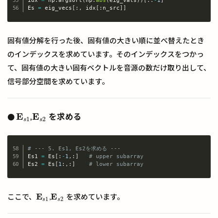
idx 
=
 np
.
argsort
(
np
.
abs
(
eig_vals
)
)
[
:
:
-
1
]
Es 
=
 eig_vecs
[
:
,
 idx
[
:
n_src
]
]
固有値分解を行った後、固有値の大きい順に並べ替えたとき
のインデックスを求めています。そのインデックスをつかっ
て、固有値の大きい固有ベクトルを音源の数だけ取り出して、
信号部分空間を求めています。
E
E
,
を求める
●
E
s
1
E
s
2
1
2
s
s
# --- 5. Es1, Es2を求める ---
Es1 
=
 Es
[
:
-
1
,
:
]
# upper subarray
Copy
Es2 
=
 Es
[
1
:
,
:
]
# lower subarray
E
E
ここで、
,
を求めています。
E
s
1
E
s
2
1
2
s
s