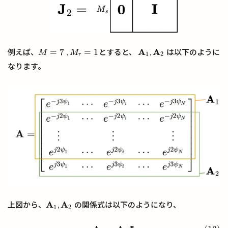
A
A
=
7
=
1
例えば、
,
とすると、
,
は以下のように
M
=
7
M
r
=
1
A
1
A
2
M
M
1
2
r
なります。
A
A
上図から、
,
の関係式は以下のようになり、
A
1
A
2
1
2