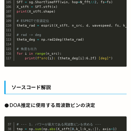
SFT 
=
 sg
.
ShortTimeFFT
(
win
,
 hop
=
N_fft
//
2
,
 fs
=
fs
)
X_stft 
=
 SFT
.
stft
(
x
)
print
(
X_stft
.
shape
)
# ESPRITで音源定位
theta_rad 
=
 esprit
(
X_stft
,
 n_src
,
 d
,
 wavespeed
,
 fs
,
 k_l
# rad -> deg
theta_deg 
=
 np
.
rad2deg
(
theta_rad
)
# 角度を出力
for
 i 
in
range
(
n_src
)
:
print
(
f"src
{
i
}
: 
{
theta_deg
[
i
]
:
6.2f
}
 [deg]"
)
ソースコード解説
DOA推定に使用する周波数ビンの決定
●
# --- 1. パワーが最大である周波数ビンを求める ---
tmp 
=
 np
.
sum
(
np
.
abs
(
X_stft
[
0
,
k_l
:
k_u
,
:
]
)
,
 axis
=
1
)
Copy