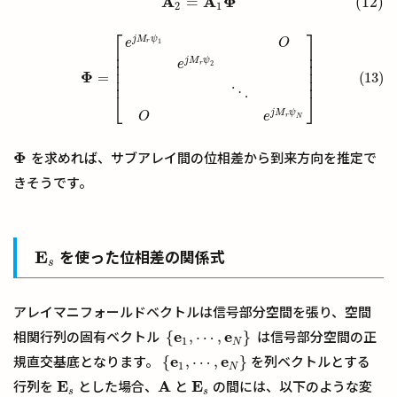
A
A
Φ
=
(12)
(12)
A
2
=
A
1
Φ
2
1
⎡
⎤
(13)
Φ
=
[
e
j
M
r
ψ
1
O
e
j
M
r
ψ
2
⋱
O
e
j
M
r
ψ
N
]
j
M
ψ
e
O
r
1
⎢
⎥
⎢
⎥
j
M
ψ
e
⎢
⎥
r
2
⎢
⎥
Φ
=
(13)
⎢
⎥
⋱
⎣
⎦
j
M
ψ
O
e
r
N
Φ
を求めれば、サブアレイ間の位相差から到来方向を推定で
Φ
きそうです。
E
を使った位相差の関係式
E
s
s
アレイマニフォールドベクトルは信号部分空間を張り、空間
e
e
{
,
⋯
,
}
相関行列の固有ベクトル
は信号部分空間の正
{
e
1
,
⋯
,
e
N
}
1
N
e
e
{
,
⋯
,
}
規直交基底となります。
を列ベクトルとする
{
e
1
,
⋯
,
e
N
}
1
N
E
A
E
行列を
とした場合、
と
の間には、以下のような変
E
s
A
E
s
s
s