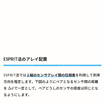
ESPRIT法のアレイ配置
ESPRIT法では
２組のセンサアレイ間の位相差
を利用して到来
方向を推定します。下図のようにペアとなるセンサ間の距離
Δ
を
で一定として、ペアどうしのセンサの感度は同じとな
Δ
d
d
るようにします。