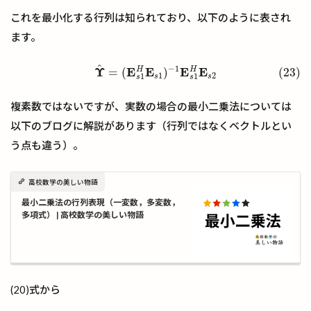
これを最小化する行列は知られており、以下のように表され
ます。
^
−
1
(23)
Υ
^
=
(
E
s
1
H
E
s
1
)
−
1
E
s
1
H
E
s
2
Υ
E
E
E
E
H
H
=
(
)
(23)
1
2
1
1
s
s
s
s
複素数ではないですが、実数の場合の最小二乗法については
以下のブログに解説があります（行列ではなくベクトルとい
う点も違う）。
高校数学の美しい物語
最小二乗法の行列表現（一変数，多変数，
多項式） | 高校数学の美しい物語
(20)式から