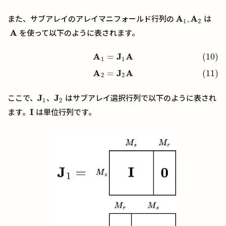
A
A
また、サブアレイのアレイマニフォールド行列の
,
は
A
1
A
2
1
2
A
を使って以下のように表されます。
A
A
J
A
=
(10)
(10)
A
1
=
J
1
A
(11)
A
2
=
J
2
A
1
1
A
J
A
=
(11)
2
2
J
J
ここで、
、
はサブアレイ選択行列で以下のように表され
J
1
J
2
1
2
I
ます。
は単位行列です。
I