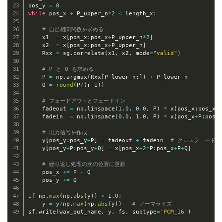
pos_y 
=
0
while
 pos_x 
+
 P_upper_n
*
2
<
 length_x
:
# 自己相関関数を求める
    x1  
=
 x
[
pos_x
:
pos_x
+
P_upper_n
*
2
]
    x2  
=
 x
[
pos_x
:
pos_x
+
P_upper_n
]
    Rxx 
=
 sg
.
correlate
(
x1
,
 x2
,
 mode
=
"valid"
)
# P と Q を求める
    P 
=
 np
.
argmax
(
Rxx
[
P_lower_n
:
]
)
+
 P_lower_n

    Q 
=
round
(
P
/
(
r
-
1
)
)
# フェードアウトとフェードイン
    fadeout 
=
 np
.
linspace
(
1.0
,
0.0
,
 P
)
*
 x
[
pos_x
:
pos_x
+
    fadein  
=
 np
.
linspace
(
0.0
,
1.0
,
 P
)
*
 x
[
pos_x
+
P
:
pos_
# 出力信号を作成 
    y
[
pos_y
:
pos_y
+
P
]
=
 fadeout 
+
 fadein  
# クロスフェード
    y
[
pos_y
+
P
:
pos_y
+
Q
]
=
 x
[
pos_x
+
2
*
P
:
pos_x
+
P
+
Q
]
# 繰り返し処理の次の位置に更新
    pos_x 
+=
 P 
+
 Q

    pos_y 
+=
 Q

if
 np
.
max
(
np
.
abs
(
y
)
)
>
1.0
:
    y 
=
 y
/
np
.
max
(
np
.
abs
(
y
)
)
# ノーマライズ
sf
.
write
(
wav_out_name
,
 y
,
 fs
,
 subtype
=
'PCM_16'
)