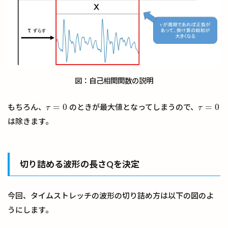
図：自己相関関数の説明
=
0
=
0
もちろん、
のときが最大値となってしまうので、
τ
=
0
τ
=
0
τ
τ
は除きます。
切り詰める波形の長さQを決定
今回、タイムストレッチの波形の切り詰め方は以下の図のよ
うにします。