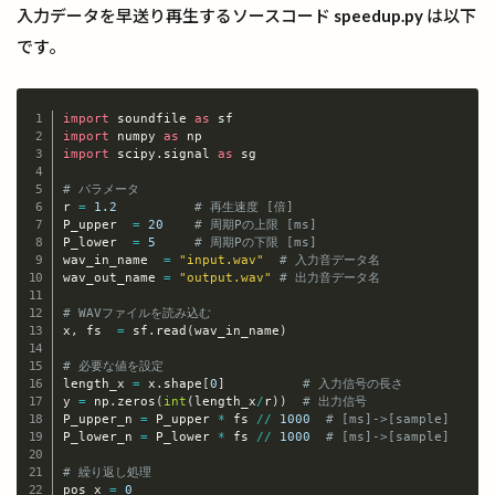
入力データを早送り再生するソースコード
speedup.py
は以下
です。
import
 soundfile 
as
import
 numpy 
as
Copy
import
 scipy
.
signal 
as
 sg

# パラメータ
r 
=
1.2
# 再生速度 [倍]
P_upper  
=
20
# 周期Pの上限 [ms]
P_lower  
=
5
# 周期Pの下限 [ms]
wav_in_name  
=
"input.wav"
# 入力音データ名
wav_out_name 
=
"output.wav"
# 出力音データ名
# WAVファイルを読み込む
x
,
 fs  
=
 sf
.
read
(
wav_in_name
)
# 必要な値を設定
length_x 
=
 x
.
shape
[
0
]
# 入力信号の長さ
y 
=
 np
.
zeros
(
int
(
length_x
/
r
)
)
# 出力信号
P_upper_n 
=
 P_upper 
*
 fs 
//
1000
# [ms]->[sample]
P_lower_n 
=
 P_lower 
*
 fs 
//
1000
# [ms]->[sample]
# 繰り返し処理
pos_x 
=
0