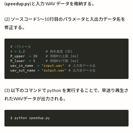
(
speedup.py
)と入力 WAV データを格納する。
(2) ソースコード5～10行目のパラメータと入出力データ名を
修正する。
# パラメータ
r 
=
1.2
# 再生速度 [倍]
Copy
P_upper  
=
20
# 周期Pの上限 [ms]
P_lower  
=
5
# 周期Pの下限 [ms]
wav_in_name  
=
"input.wav"
# 入力音データ名
wav_out_name 
=
"output.wav"
# 出力音データ名
(3) 以下のコマンドで python を実行することで、早送り再生さ
れたWAVデータが出力される。
$ python speedup.py
Copy