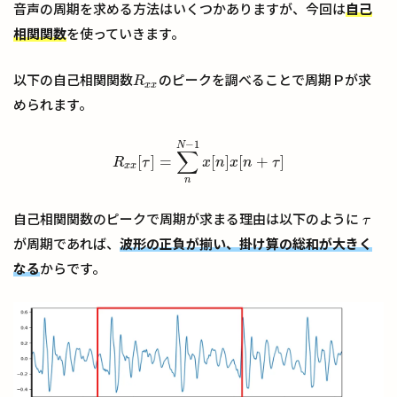
音声の周期を求める方法はいくつかありますが、今回は
自己
相関関数
を使っていきます。
以下の自己相関関数
のピークを調べることで周期Ｐが求
R
x
x
R
x
x
められます。
−
1
N
∑
[
]
=
[
]
[
+
]
R
τ
x
n
x
n
τ
R
x
x
[
τ
]
=
∑
n
N
−
1
x
[
n
]
x
[
n
+
τ
]
x
x
n
自己相関関数のピークで周期が求まる理由は以下のように
τ
τ
が周期であれば、
波形の正負が揃い、掛け算の総和が大きく
なる
からです。